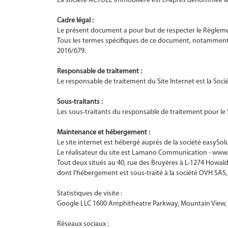
La société ACTUEL Immobilière est ci-après dénommée la
Cadre légal :
Le présent document a pour but de respecter le Règleme
Tous les termes spécifiques de ce document, notamment “R
2016/679.
Responsable de traitement :
Le responsable de traitement du Site Internet est la Socié
Sous-traitants :
Les sous-traitants du responsable de traitement pour le S
Maintenance et hébergement :
Le site internet est hébergé auprès de la société easySo
Le réalisateur du site est Lamano Communication - www
Tout deux situés au 40, rue des Bruyères à L-1274 Howal
dont l’hébergement est sous-traité à la société OVH SAS,
Statistiques de visite :
Google LLC 1600 Amphitheatre Parkway, Mountain View, C
Réseaux sociaux :