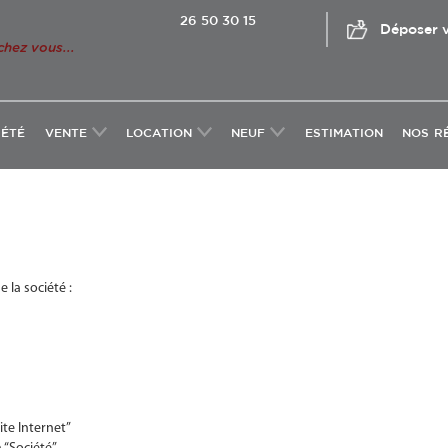
26 50 30 15
Déposer v
chez vous...
IÉTÉ
VENTE
LOCATION
NEUF
ESTIMATION
NOS R
 la société :
ite Internet”