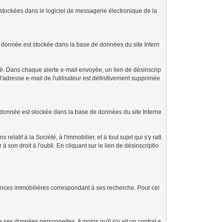
 stockées dans le logiciel de messagerie électronique de la
ette donnée est stockée dans la base de données du site Intern
été. Dans chaque alerte e-mail envoyée, un lien de désinscrip
, l'adresse e-mail de l'utilisateur est définitivement supprimée
tte donnée est stockée dans la base de données du site Interne
latif à la Société, à l'immobilier, et à tout sujet qui s'y ratt
 son droit à l'oubli. En cliquant sur le lien de désinscriptio
annonces immobilières correspondant à ses recherche. Pour cel
 ses données personnelles. A moins qu'il n'y ait un contrat e