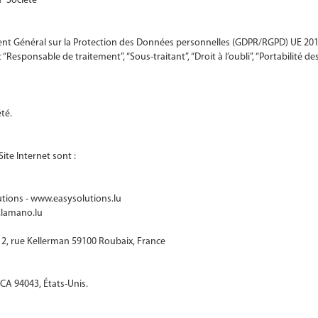
 “Société”
nt Général sur la Protection des Données personnelles (GDPR/RGPD) UE 201
esponsable de traitement”, “Sous-traitant”, “Droit à l’oubli”, “Portabilité 
té.
ite Internet sont :
lutions - www.easysolutions.lu
.lamano.lu
d
 2, rue Kellerman 59100 Roubaix, France
A 94043, États-Unis.