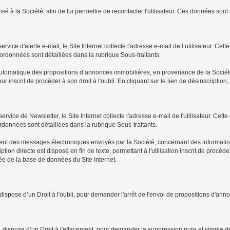
à la Société, afin de lui permettre de recontacter l'utilisateur. Ces données sont
ervice d'alerte e-mail, le Site Internet collecte l'adresse e-mail de l’utilisateur. C
ordonnées sont détaillées dans la rubrique Sous-traitants.
façon automatique des propositions d’annonces immobilières, en provenance de la Soci
teur inscrit de procéder à son droit à l'oubli. En cliquant sur le lien de désinscription
service de Newsletter, le Site Internet collecte l'adresse e-mail de l'utilisateur. Ce
rdonnées sont détaillées dans la rubrique Sous-traitants.
ement des messages électroniques envoyés par la Société, concernant des informations re
n directe est disposé en fin de texte, permettant à l'utilisation inscrit de procéder à
imée de la base de données du Site Internet.
t, dispose d’un Droit à l'oubli, pour demander l'arrêt de l'envoi de propositions d'
t, dispose d’un Droit à l'effacement, pour demander la suppression pure et simple de