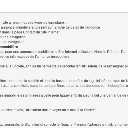
t invité à remplir quatre types de formulaire :
nnonce immobilière, présent sur la fiche de détail de l'annonce
 dans la page Contact du Site Internet
enu de navigation
nu de navigation
immobilière
act pour une annonce immobilière, le Site Internet collecte le Nom, le Prénom, l'ad
éférence informatique de l'annonce immobilière.
 la Société, afin de lui permettre de recontacter l'utilisateur, de le renseigner pl
tronique de la société et dans la base de données du logiciel informatique de la So
raitants sont listés dans la rubrique Sous-traitants. Les données sont hébergées 
s immobilières similaires à celle pour laquelle l'Utilisateur a fait une demande de c
 de ces envois, l'utilisateur doit envoyer un e-mail à la Société.
ct générale, le Site Internet collecte le Nom, le Prénom, l'adresse e-mail, le numéro 