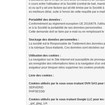
n cours entre l'utilisateur et la Société (contrat de bail, m
e) ou qu'il y ait une facture qui ait été émise par la Société 
es meilleurs délai, suite à l'envoi de cette requête par e-mai
Portabilité des données :
Conformément au règlement européen UE 2016/679, l'utilisate
er à la Société la portabilité de ses données personnelles.
Cette demande doit se faire par e-mail ou en remplissant le 
Stockage des données personnelles :
La société est le Responsable de Traitement des données pers
s la rubrique Sous-traitants. Ces données sont stockées sur l
Utilisation des cookies :
La navigation sur le Site Internet est susceptible de provoquer l
ais enregistre des informations liées à la navigation d'un ordi
avigateur pour bloquer et/ou supprimer les cookies produits pa
Liste des cookies :
Cookies utilisés par le sous-sous-traitant OVH SAS pour 
SERVERID
PHPSESSID
Cookies utilisés par le sous-traitant Google LLC pour les s
_gat_gtag_UA