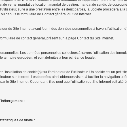
andat de vente, mandat de location, mandat de gestion, mandat de syndic de coproprié
à l'utilisateur, suite à une prestation entre les deux parties, la Société procèdera à
l ou depuis le formulaire de Contact général du Site Internet.
ur du Site Internet ayant fourni des données personnelles à travers l'utilisation 
formulaire de contact général, présent sur la page Contact du Site Internet.
onnelles. Les données personnelles collectées à travers l'utilisation des formulai
e territoire européen, et sont détruites à leur échéance légale.
'installation de cookie(s) sur l'ordinateur de l’utilisateur. Un cookie est un petit fich
nateur sur Internet. Les données ainsi obtenues visent à faciliter la navigation ultér
r le Site Internet. Cependant, il se peut que l'utilisation du Site Internet soit altér
l'hébergement :
tatistiques de visite :