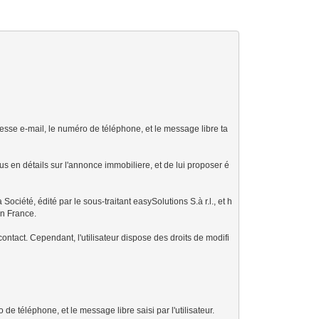
resse e-mail, le numéro de téléphone, et le message libre ta
us en détails sur l'annonce immobiliere, et de lui proposer é
ciété, édité par le sous-traitant easySolutions S.à r.l., et h
en France.
ontact. Cependant, l'utilisateur dispose des droits de modifi
de téléphone, et le message libre saisi par l'utilisateur.