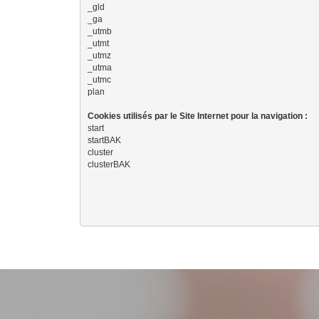
_gld
_ga
_utmb
_utmt
_utmz
_utma
_utmc
plan
Cookies utilisés par le Site Internet pour la navigation :
start
startBAK
cluster
clusterBAK