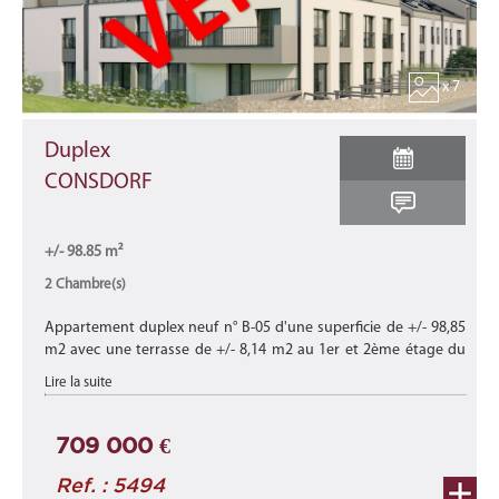
x 7
Duplex
CONSDORF
+/- 98.85 m²
2 Chambre(s)
Appartement duplex neuf n° B-05 d'une superficie de +/- 98,85
m2 avec une terrasse de +/- 8,14 m2 au 1er et 2ème étage du
bâtiment B de cette nouvelle résidence "HAENRICHT" composée
Lire la suite
de 12 appart ...
709 000 €
Ref. : 5494