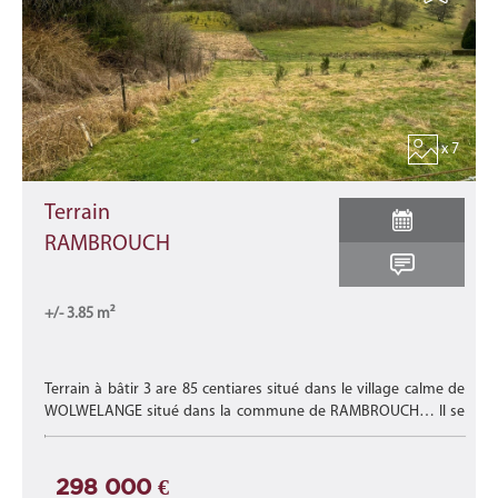
x 7
Terrain
RAMBROUCH
+/- 3.85 m²
Terrain à bâtir 3 are 85 centiares situé dans le village calme de
WOLWELANGE situé dans la commune de RAMBROUCH… Il se
trouve dans un écrin de verdure, proche de toute commodité,
Lire la suite
298 000 €