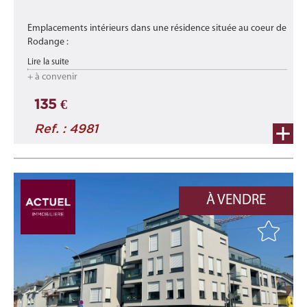
Emplacements intérieurs dans une résidence située au coeur de
Rodange :
- n° 2 (lot 002) - EI/Cave
Lire la suite
- n° 4 (lot 004) - EI/Cave
+ à convenir
- n° 6 (lot 006) - EI/Cave
- n° 11 (lot 011) - EI/Cave ...
135 €
Ref. : 4981
À VENDRE