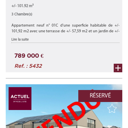
+/- 101.92 m²
3 Chambre(s)
Appartement neuf n° 01C d'une superficie habitable de +/-
101,92 m2 avec une terrasse de +/- 57,59 m2 et un jardin de +/-
886,68 m2 situé au rez-de-chaussée du bâtiment '67C' de cette
Lire la suite
nouvelle ré ...
789 000 €
Ref. : 5432
RÉSERVÉ