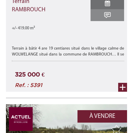
Terrain
RAMBROUCH
+/- 419.00 m²
Terrain à bâtir 4 are 19 centiares situé dans le village calme de
WOLWELANGE situé dans la commune de RAMBROUCH… Il se
trouve dans un écrin de verdure, proche de toute commodité,
Lire la suite
325 000 €
Ref. : 5391
À VENDRE