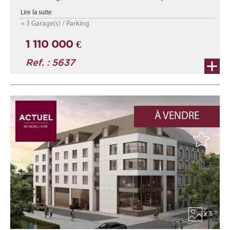
environnement calme se compose de 2 maisons jumelées de
Lire la suite
haut standing.
+ 3 Garage(s) / Parking
...
1 110 000 €
Ref. : 5637
À VENDRE
x 3