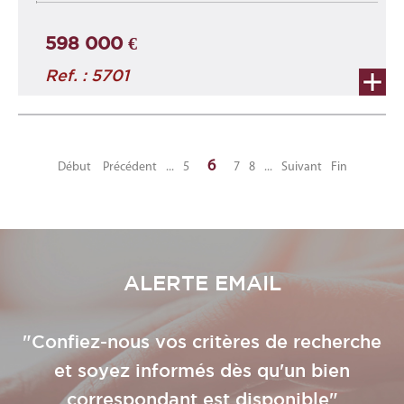
plein centr ...
598 000 €
Ref. : 5701
6
Début
Précédent
...
5
7
8
...
Suivant
Fin
ALERTE EMAIL
"Confiez-nous vos critères de recherche
et soyez informés dès qu'un bien
correspondant est disponible"