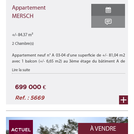
Appartement
MERSCH
+/- 84.37 m²
2 Chambre(s)
Appartement neuf n° A 03-04 d'une superficie de +/- 81,04 m2
avec 1 balcon (+/- 6,65 m2) au 3ème étage du bâtiment A de
cette nouvelle résidence "CHARLOTTE" composée de 15
Lire la suite
appartements et d'un l ...
699 000 €
Ref. : 5669
À VENDRE