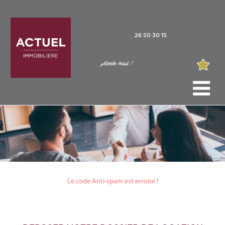
26 50 30 15
Alerte mail !
Le code Anti-spam est erroné !