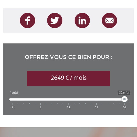
OFFREZ VOUS CE BIEN POUR :
2649 € / mois
1an(s)
30an(s)
1
8
15
23
30